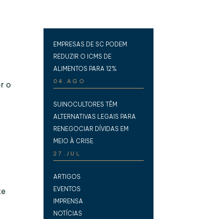
EMPRESAS DE SC PODEM
REDUZIR O ICMS DE
ALIMENTOS PARA 12%
04.AGO
r o
SUINOCULTORES TÊM
ALTERNATIVAS LEGAIS PARA
RENEGOCIAR DÍVIDAS EM
MEIO À CRISE
27.JUL
ARTIGOS
EVENTOS
te
IMPRENSA
NOTÍCIAS