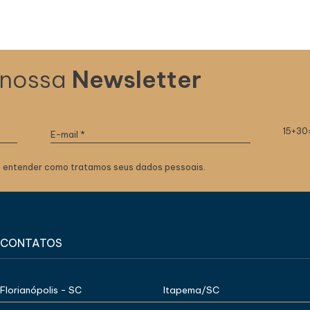
 nossa
Newsletter
15+30
 entender como tratamos seus dados pessoais.
CONTATOS
Florianópolis - SC
Itapema/SC