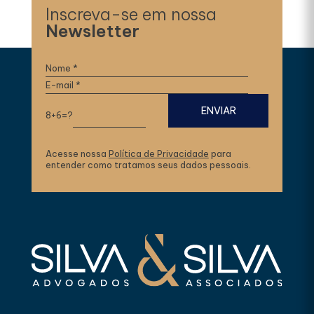
Inscreva-se em nossa
Newsletter
8+6=?
Acesse nossa
Política de Privacidade
para
entender como tratamos seus dados pessoais.