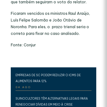
que também seguiram o voto do relator.
Ficaram vencidos os ministros Raul Araújo,
Luís Felipe Salomão e João Otávio de
Noronha. Para eles, o prazo trienal seria o
correto para fixar no caso analisado.
Fonte: Conjur
EMPRESAS DE SC PODEM REDUZIR O ICMS DE
ALIMENTOS PARA 12%
04.AGO
SUINOCULTORES TÊM ALTERNATIVAS LEGAIS PARA
RENEGOCIAR DÍVIDAS EM MEIO À CRISE