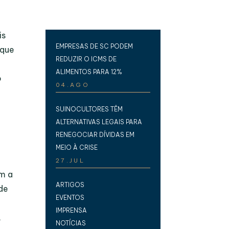
is
EMPRESAS DE SC PODEM
 que
REDUZIR O ICMS DE
ALIMENTOS PARA 12%
o
04.AGO
SUINOCULTORES TÊM
ALTERNATIVAS LEGAIS PARA
RENEGOCIAR DÍVIDAS EM
MEIO À CRISE
27.JUL
am a
ARTIGOS
 de
EVENTOS
IMPRENSA
,
NOTÍCIAS