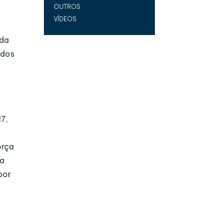
OUTROS
VÍDEOS
ada
 dos
17,
orça
da
por