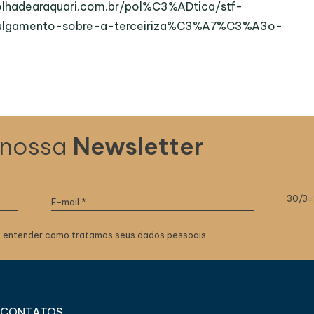
folhadearaquari.com.br/pol%C3%ADtica/stf-
julgamento-sobre-a-terceiriza%C3%A7%C3%A3o-
 nossa
Newsletter
30/3=
 entender como tratamos seus dados pessoais.
CONTATOS