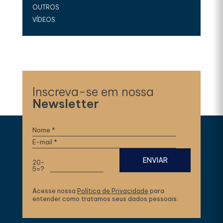
OUTROS
VÍDEOS
Inscreva-se em nossa
Newsletter
20-
5=?
Acesse nossa
Política de Privacidade
para
entender como tratamos seus dados pessoais.