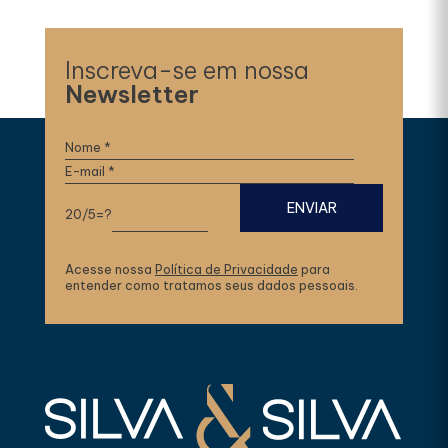
Inscreva-se em nossa
Newsletter
20/5=?
Acesse nossa
Política de Privacidade
para
entender como tratamos seus dados pessoais.