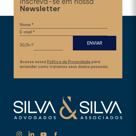
Inscreva-se em nossa
Newsletter
30/3=?
Acesse nossa
Política de Privacidade
para
entender como tratamos seus dados pessoais.