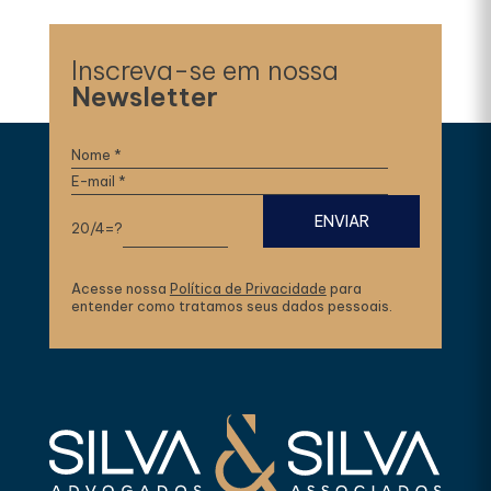
Inscreva-se em nossa
Newsletter
20/4=?
Acesse nossa
Política de Privacidade
para
entender como tratamos seus dados pessoais.