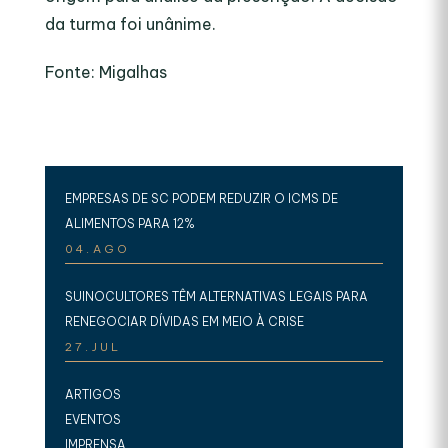
da turma foi unânime.
Fonte: Migalhas
EMPRESAS DE SC PODEM REDUZIR O ICMS DE
ALIMENTOS PARA 12%
04.AGO
SUINOCULTORES TÊM ALTERNATIVAS LEGAIS PARA
RENEGOCIAR DÍVIDAS EM MEIO À CRISE
27.JUL
ARTIGOS
EVENTOS
IMPRENSA