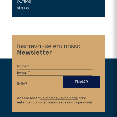
OUTROS
VÍDEOS
Inscreva-se em nossa
Newsletter
5*5=?
Acesse nossa
Política de Privacidade
para
entender como tratamos seus dados pessoais.