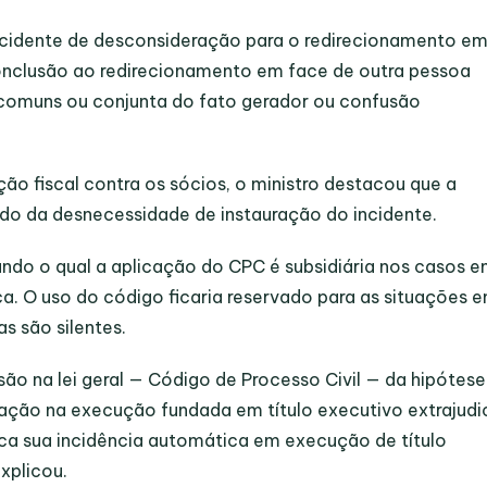
ncidente de desconsideração para o redirecionamento e
onclusão ao redirecionamento em face de outra pessoa
 comuns ou conjunta do fato gerador ou confusão
o fiscal contra os sócios, o ministro destacou que a
tido da desnecessidade de instauração do incidente.
undo o qual a aplicação do CPC é subsidiária nos casos 
ca. O uso do código ficaria reservado para as situações 
as são silentes.
isão na lei geral — Código de Processo Civil — da hipótes
ação na execução fundada em título executivo extrajudic
ica sua incidência automática em execução de título
explicou.