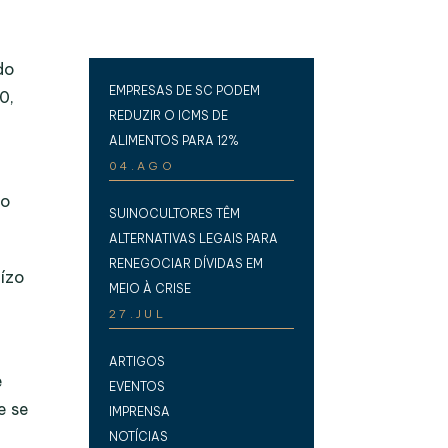
do
EMPRESAS DE SC PODEM
0,
REDUZIR O ICMS DE
ALIMENTOS PARA 12%
04.AGO
lo
SUINOCULTORES TÊM
ALTERNATIVAS LEGAIS PARA
RENEGOCIAR DÍVIDAS EM
uízo
MEIO À CRISE
27.JUL
ARTIGOS
e
EVENTOS
e se
IMPRENSA
NOTÍCIAS