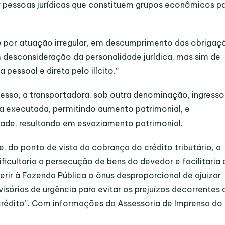
ar pessoas jurídicas que constituem grupos econômicos p
de por atuação irregular, em descumprimento das obrigaç
m desconsideração da personalidade jurídica, mas sim de
pessoal e direta pelo ilícito.”
sso, a transportadora, sob outra denominação, ingress
ica executada, permitindo aumento patrimonial, e
dade, resultando em esvaziamento patrimonial.
e, do ponto de vista da cobrança do crédito tributário, a
ficultaria a persecução de bens do devedor e facilitaria 
ferir à Fazenda Pública o ônus desproporcional de ajuizar
visórias de urgência para evitar os prejuízos decorrentes 
crédito”.
Com informações da Assessoria de Imprensa do