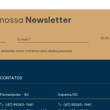
 nossa
Newsletter
30/3=
 entender como tratamos seus dados pessoais.
CONTATOS
Florianópolis - SC
Itapema/SC
(47) 99263-1941
(47) 99263-1941