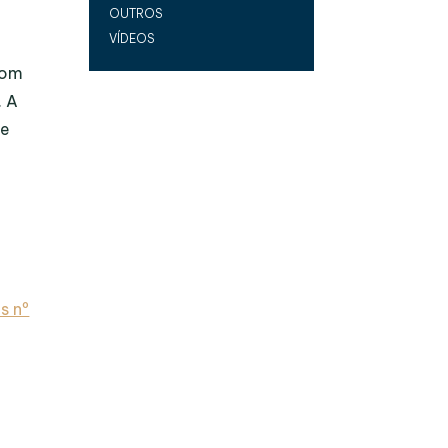
OUTROS
VÍDEOS
s
com
. A
de
s nº