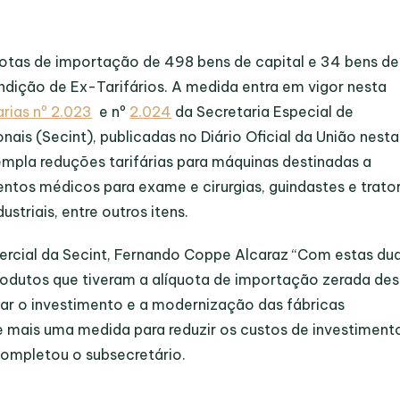
uotas de importação de 498 bens de capital e 34 bens de
dição de Ex-Tarifários. A medida entra em vigor nesta
arias nº 2.023
e nº
2.024
da Secretaria Especial de
nais (Secint), publicadas no Diário Oficial da União nesta
empla reduções tarifárias para máquinas destinadas a
os médicos para exame e cirurgias, guindastes e trato
ustriais, entre outros itens.
ercial da Secint, Fernando Coppe Alcaraz “Com estas du
produtos que tiveram a alíquota de importação zerada de
var o investimento e a modernização das fábricas
 de mais uma medida para reduzir os custos de investiment
 completou o subsecretário.