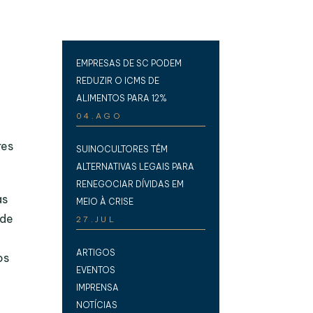
EMPRESAS DE SC PODEM
REDUZIR O ICMS DE
ALIMENTOS PARA 12%
04.AGO
res
SUINOCULTORES TÊM
ALTERNATIVAS LEGAIS PARA
RENEGOCIAR DÍVIDAS EM
as
MEIO À CRISE
sde
27.JUL
ARTIGOS
os
EVENTOS
IMPRENSA
NOTÍCIAS