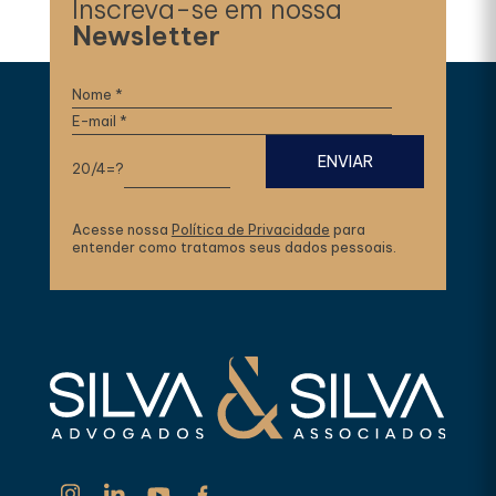
Inscreva-se em nossa
Newsletter
20/4=?
Acesse nossa
Política de Privacidade
para
entender como tratamos seus dados pessoais.