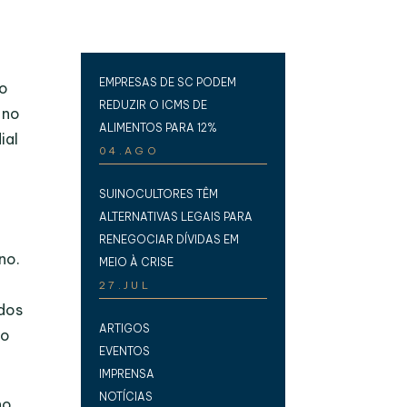
EMPRESAS DE SC PODEM
vo
REDUZIR O ICMS DE
 no
ALIMENTOS PARA 12%
ial
04.AGO
SUINOCULTORES TÊM
ALTERNATIVAS LEGAIS PARA
RENEGOCIAR DÍVIDAS EM
no.
MEIO À CRISE
27.JUL
idos
ARTIGOS
do
EVENTOS
IMPRENSA
NOTÍCIAS
no