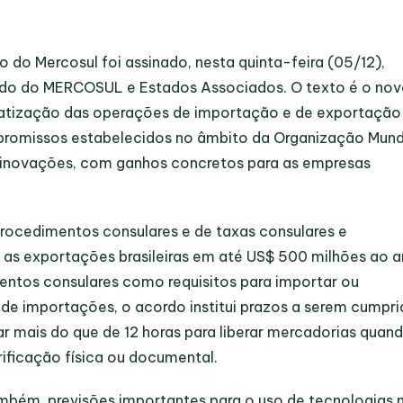
 do Mercosul foi assinado, nesta quinta-feira (05/12),
ado do MERCOSUL e Estados Associados. O texto é o no
ratização das operações de importação e de exportação
promissos estabelecidos no âmbito da Organização Mund
 inovações, com ganhos concretos para as empresas
rocedimentos consulares e de taxas consulares e
á as exportações brasileiras em até US$ 500 milhões ao a
mentos consulares como requisitos para importar ou
 de importações, o acordo institui prazos a serem cumpr
 mais do que de 12 horas para liberar mercadorias quan
ificação física ou documental.
mbém, previsões importantes para o uso de tecnologias 