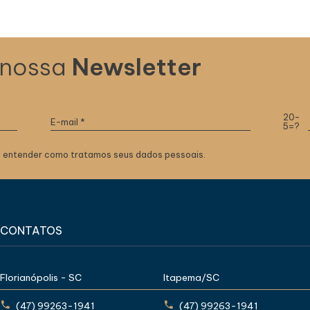
 nossa
Newsletter
20-
5=?
 entender como tratamos seus dados pessoais.
CONTATOS
Florianópolis - SC
Itapema/SC
(47) 99263-1941
(47) 99263-1941