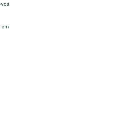
ovas
s em