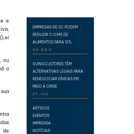
de e
EMPRESAS DE SC PODEM
iva,
REDUZIR O ICMS DE
(Lei
ALIMENTOS PARA 12%
04.AGO
, ou
SUINOCULTORES TÊM
há a
ALTERNATIVAS LEGAIS PARA
RENEGOCIAR DÍVIDAS EM
MEIO À CRISE
 sua
27.JUL
ARTIGOS
ntra
EVENTOS
adas
IMPRENSA
o de
NOTÍCIAS