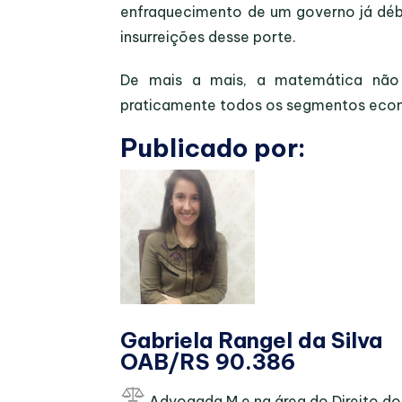
enfraquecimento de um governo já débi
insurreições desse porte.
De mais a mais, a matemática não 
praticamente todos os segmentos eco
Publicado por:
Gabriela Rangel da Silva
OAB/RS 90.386
Advogada M.e na área do Direito do