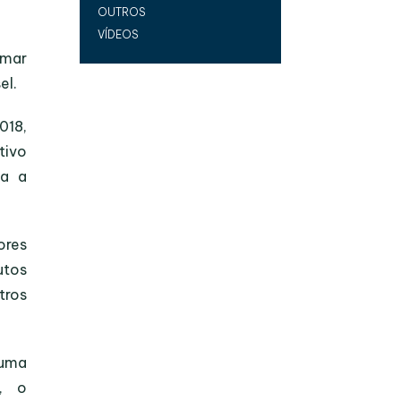
OUTROS
VÍDEOS
omar
el.
018,
tivo
ma a
ores
utos
tros
 uma
, o