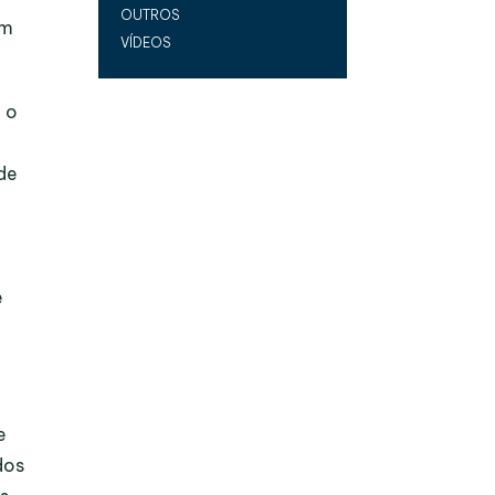
OUTROS
im
VÍDEOS
é o
 de
e
e
dos