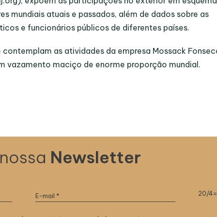
.org), expõem as participações no exterior em esquema
res mundiais atuais e passados, além de dados sobre as
íticos e funcionários públicos de diferentes países.
o contemplam as atividades da empresa Mossack Fonsec
 um vazamento maciço de enorme proporção mundial.
 nossa
Newsletter
20/4