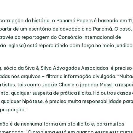
orrupção da história, o Panamá Papers é baseado em 11
 partir de um escritório de advocacia no Panamá. O caso,
través da reportagem do Consórcio Internacional de
são inglesa) está repercutindo com força no meio jurídico
, sócio da Siva & Silva Advogados Associados, é preciso
as nos arquivos – filtrar a informação divulgada. “Muita
rtistas, tais como Jackie Chan e o jogador Messi, a respe
o, qualquer suspeita de prática ilícita. Há outros casos
 qualquer hipótese, é preciso muita responsabilidade par
 proporção”.
não é de nenhuma forma um ato ilícito e, para muitos
ecomendada. “O problema está em quando essas estruturas