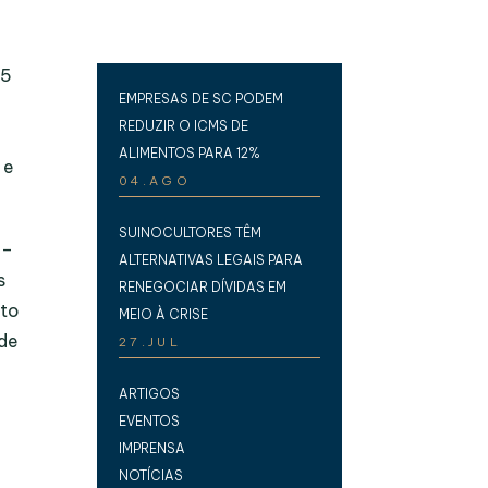
,5
EMPRESAS DE SC PODEM
REDUZIR O ICMS DE
ALIMENTOS PARA 12%
 e
04.AGO
SUINOCULTORES TÊM
 –
ALTERNATIVAS LEGAIS PARA
s
RENEGOCIAR DÍVIDAS EM
ito
MEIO À CRISE
 de
27.JUL
a
ARTIGOS
EVENTOS
IMPRENSA
NOTÍCIAS