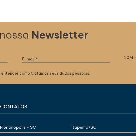
 nossa
Newsletter
20/4
 entender como tratamos seus dados pessoais.
CONTATOS
Florianópolis - SC
Itapema/SC