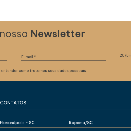
 nossa
Newsletter
20/5
 entender como tratamos seus dados pessoais.
CONTATOS
Florianópolis - SC
Itapema/SC