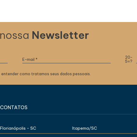
 nossa
Newsletter
20-
5=?
 entender como tratamos seus dados pessoais.
CONTATOS
Florianópolis - SC
Itapema/SC