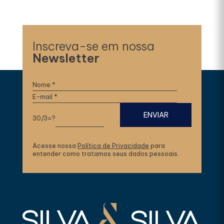
Inscreva-se em nossa
Newsletter
30/3=?
Acesse nossa
Política de Privacidade
para
entender como tratamos seus dados pessoais.