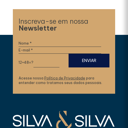
Inscreva-se em nossa
Newsletter
12+48=?
Acesse nossa
Política de Privacidade
para
entender como tratamos seus dados pessoais.