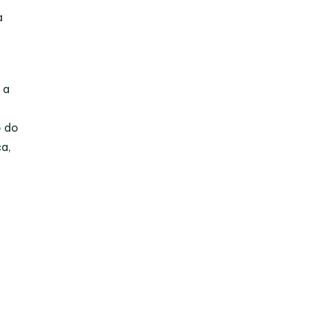
a
 a
o do
a,