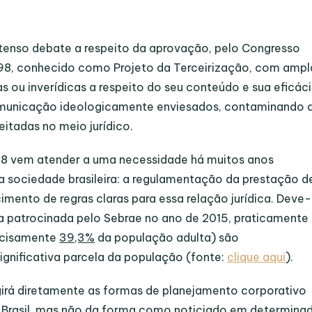
tenso debate a respeito da aprovação, pelo Congresso
1998, conhecido como Projeto da Terceirização, com ampl
 ou inverídicas a respeito do seu conteúdo e sua eficác
comunicação ideologicamente enviesados, contaminando 
itadas no meio jurídico.
998 vem atender a uma necessidade há muitos anos
sociedade brasileira: a regulamentação da prestação d
imento de regras claras para essa relação jurídica. Deve
a patrocinada pelo Sebrae no ano de 2015, praticamente
recisamente
39,3%
da população adulta) são
gnificativa parcela da população (fonte:
clique aqui
).
girá diretamente as formas de planejamento corporativo
no Brasil, mas não da forma como noticiado em determina