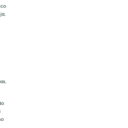
ico
ja,
as,
ão
a
mo