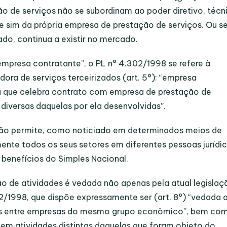
o de serviços não se subordinam ao poder diretivo, técn
 e sim da própria empresa de prestação de serviços. Ou se
ado, continua a existir no mercado.
empresa contratante”, o PL n° 4.302/1998 se refere à
ora de serviços terceirizados (art. 5°): “empresa
ica que celebra contrato com empresa de prestação de
diversas daquelas por ela desenvolvidas”.
ão permite, como noticiado em determinados meios de
te todos os seus setores em diferentes pessoas jurídic
 benefícios do Simples Nacional.
ão de atividades é vedada não apenas pela atual legislaç
2/1998, que dispõe expressamente ser (art. 8°) “vedada 
ços entre empresas do mesmo grupo econômico”, bem co
es em atividades distintas daquelas que foram objeto do