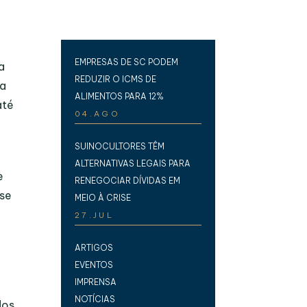
EMPRESAS DE SC PODEM
a
REDUZIR O ICMS DE
ia
ALIMENTOS PARA 12%
até
04.AGO
SUINOCULTORES TÊM
ALTERNATIVAS LEGAIS PARA
e
RENEGOCIAR DÍVIDAS EM
-se
MEIO À CRISE
27.JUL
ARTIGOS
EVENTOS
IMPRENSA
NOTÍCIAS
dos