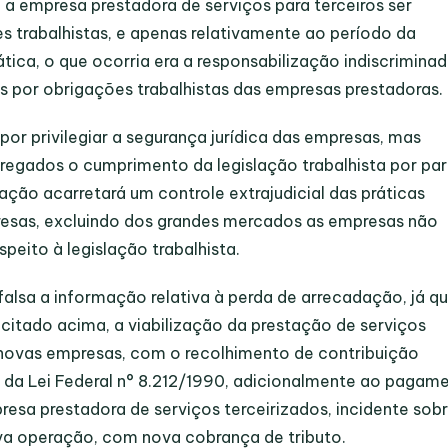
e a empresa prestadora de serviços para terceiros ser
s trabalhistas, e apenas relativamente ao período da
ática, o que ocorria era a responsabilização indiscrimina
s por obrigações trabalhistas das empresas prestadoras.
or privilegiar a segurança jurídica das empresas, mas
regados o cumprimento da legislação trabalhista por par
ação acarretará um controle extrajudicial das práticas
presas, excluindo dos grandes mercados as empresas não
espeito à legislação trabalhista.
falsa a informação relativa à perda de arrecadação, já qu
 citado acima, a viabilização da prestação de serviços
 novas empresas, com o recolhimento de contribuição
31 da Lei Federal n° 8.212/1990, adicionalmente ao pagam
resa prestadora de serviços terceirizados, incidente sobr
nova operação, com nova cobrança de tributo.