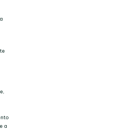
da
te
e,
ento
e a