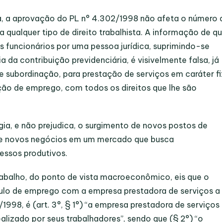
a, a aprovação do PL n° 4.302/1998 não afeta o número 
a qualquer tipo de direito trabalhista. A informação de q
s funcionários por uma pessoa jurídica, suprimindo-se
a da contribuição previdenciária, é visivelmente falsa, já
de subordinação, para prestação de serviços em caráter f
lação de emprego, com todos os direitos que lhe são
gia, e não prejudica, o surgimento de novos postos de
o de novos negócios em um mercado que busca
essos produtivos.
trabalho, do ponto de vista macroeconômico, eis que o
culo de emprego com a empresa prestadora de serviços a
1998, é (art. 3°, § 1°) “a empresa prestadora de serviços
ealizado por seus trabalhadores”, sendo que (§ 2°) “o