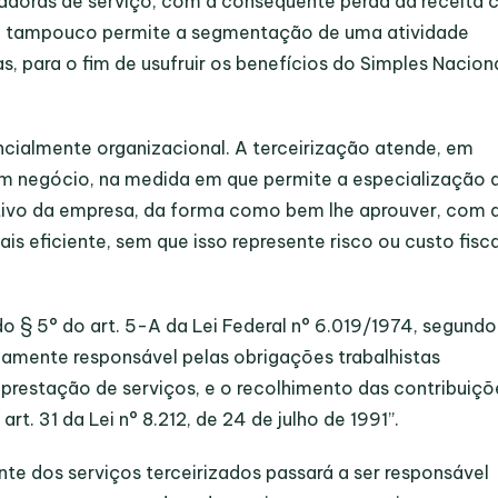
stadoras de serviço, com a consequente perda da receita
eto tampouco permite a segmentação de uma atividade
, para o fim de usufruir os benefícios do Simples Naciona
ncialmente organizacional. A terceirização atende, em
e um negócio, na medida em que permite a especialização 
tivo da empresa, da forma como bem lhe aprouver, com 
s eficiente, sem que isso represente risco ou custo fisca
do § 5° do art. 5-A da Lei Federal n° 6.019/1974, segundo
riamente responsável pelas obrigações trabalhistas
 prestação de serviços, e o recolhimento das contribuiçõ
rt. 31 da Lei n° 8.212, de 24 de julho de 1991”.
te dos serviços terceirizados passará a ser responsável