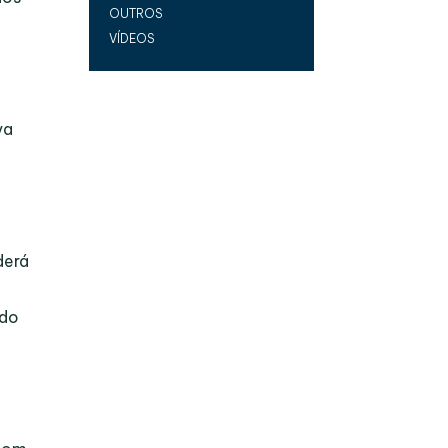
OUTROS
VÍDEOS
va
derá
 do