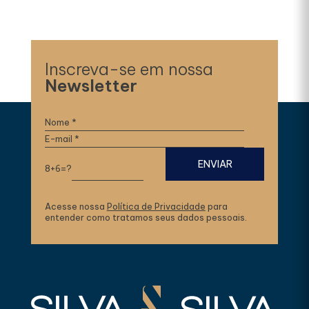
Inscreva-se em nossa
Newsletter
8+6=?
Acesse nossa
Política de Privacidade
para
entender como tratamos seus dados pessoais.