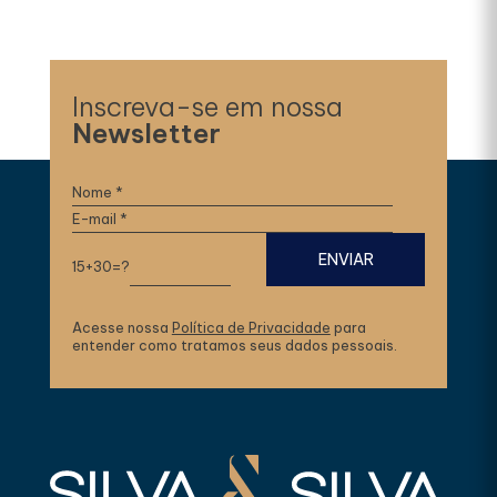
Inscreva-se em nossa
Newsletter
15+30=?
Acesse nossa
Política de Privacidade
para
entender como tratamos seus dados pessoais.