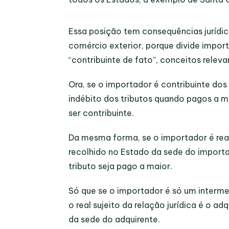
Essa posição tem consequências jurídi
comércio exterior, porque divide import
“contribuinte de fato”, conceitos releva
Ora, se o
importador
é
contribuinte
dos 
indébito dos tributos quando pagos a m
ser
contribuinte
.
Da mesma forma, se o
importador
é re
recolhido no Estado da sede do importad
tributo seja pago a maior.
Só que se o importador é só um intermed
o real sujeito da relação jurídica é o
adq
da sede do adquirente.