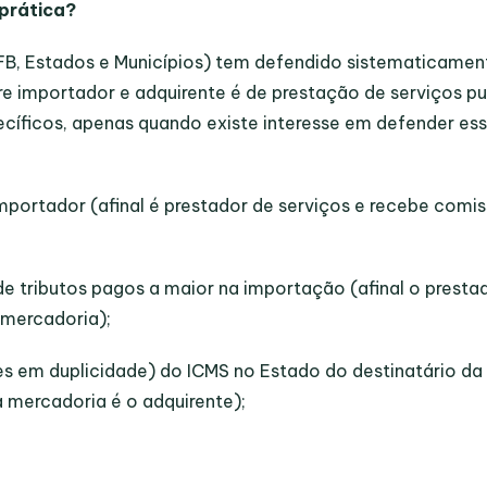
prática?
FB, Estados e Municípios) tem defendido sistematicamen
re importador e adquirente é de prestação de serviços pu
ecíficos,
apenas quando existe interesse em defender es
mportador (afinal é prestador de serviços e recebe comi
de tributos pagos a maior na importação (afinal o presta
a mercadoria);
es em duplicidade) do ICMS no Estado do destinatário da
da mercadoria é o
adquirente
);