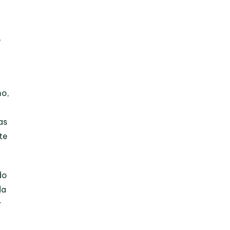
o
mo,
as
te
do
da
r