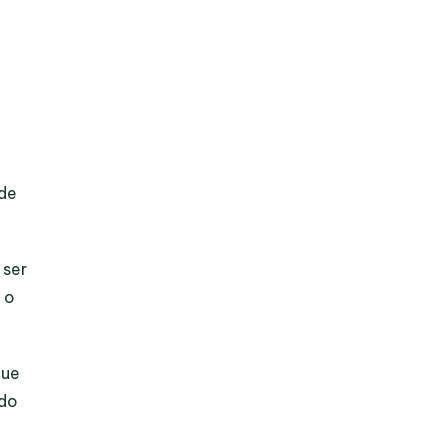
ode
 ser
 o
que
ado