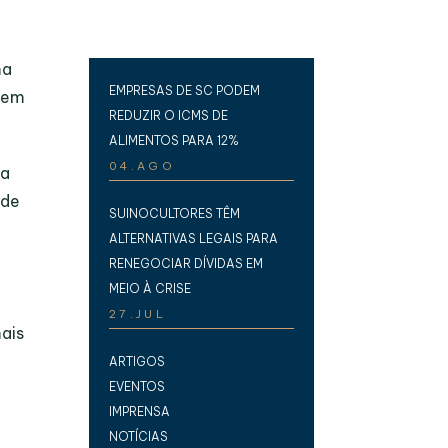
ma
EMPRESAS DE SC PODEM
sem
REDUZIR O ICMS DE
ALIMENTOS PARA 12%
04.AGO
ma
 de
SUINOCULTORES TÊM
ALTERNATIVAS LEGAIS PARA
RENEGOCIAR DÍVIDAS EM
MEIO À CRISE
27.JUL
ais
ARTIGOS
EVENTOS
IMPRENSA
NOTÍCIAS