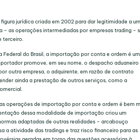
igura jurídica criada em 2002 para dar legitimidade a u
ca – as operações intermediadas por empresas
trading
– 
 terceiro.
 Federal do Brasil, a importação por conta e ordem é u
mportador
promove, em seu nome, o despacho aduaneiro
por outra empresa, o
adquirente
, em razão de contrato
nder ainda a prestação de outros serviços, como a
omercial.
das operações de importação por conta e ordem é bem m
mentação dessa modalidade de importação criou um
normas adaptadas de outras realidades – arcabouço
a a atividade das
tradings
e traz risco financeiro para as
rovérsias geradas em torno das questões acessórias à