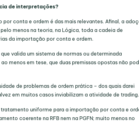
cia de interpretações?
o por conta e ordem é das mais relevantes. Afinal, a ado
,
pelo menos na teoria
, na Lógica, toda a cadeia de
rias da importação por conta e ordem.
o que valida um sistema de normas ou determinada
ir, ao menos em tese, que
duas premissas opostas não po
rsidade de problemas de ordem prática – dos quais darei
alvez em muitos casos inviabilizam a atividade de
trading
e tratamento uniforme para a importação por conta e or
namento coerente na RFB nem na PGFN; muito menos no